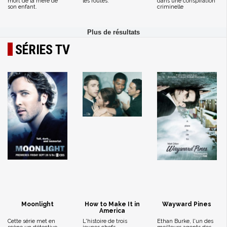
mort de la mère de
les routes.
dans une conspiration
son enfant.
criminelle
SÉRIES TV
Moonlight
How to Make It in
Wayward Pines
America
Cette série met en
L'histoire de trois
Ethan Burke, l'un des