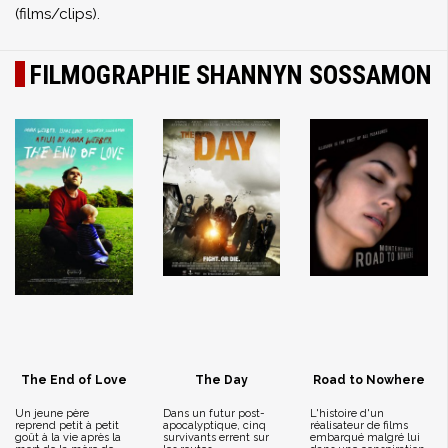
(films/clips).
FILMOGRAPHIE SHANNYN SOSSAMON
The End of Love
The Day
Road to Nowhere
Un jeune père
Dans un futur post-
L'histoire d'un
reprend petit à petit
apocalyptique, cinq
réalisateur de films
goût à la vie après la
survivants errent sur
embarqué malgré lui