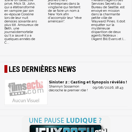
scène un détective
jeunes chefs
meilleurs agents des
privé, Mick St. John,
d'entreprises dans la
Services Secrets du
qui a ététransformé
vingtaine qui tentent
Bureau de Seattle, est
en vampire par son
de se faire un nom à
envoyé en mission
ex-épouse Coraline
New York afin
dans la charmante
lors de leur nuit
d'accomplir leur "rêve
petite ville de
denoces soixante ans
américain".
Wayward Pines. Il doit
plus tôt. Amoureux de
enquêter sur la
Beth, une
mystérieuse
journalistemortelle
disparition de deux
qu'il a sauvé il y a
agents fédéraux :
quelques années de
l'Agent Bill Evans et l...
C...
LES DERNIÈRES NEWS
Sinister 2 : Casting et Synopsis révélés !
Shannyn Sossamon
09/08/2026, 18:43
décroche le premier rôle !