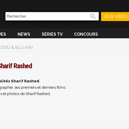
JEUX VIDÉO
UES
NEWS
SÉRIES TV
CONCOURS
DVD & BLU-RAY
Sharif Rashed
lités Sharif Rashed
.
raphie, ses premiers et derniers films.
s et photos de Sharif Rashed.