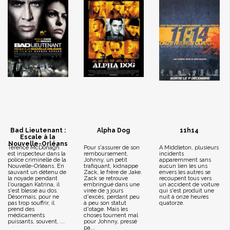
Bad Lieutenant :
Alpha Dog
11h14
Escale à la
Nouvelle-Orléans
Terence McDonagh
Pour s'assurer de son
A Middleton, plusieurs
est inspecteur dans la
remboursement,
incidents
police criminelle de la
Johnny, un petit
apparemment sans
Nouvelle-Orléans. En
trafiquant, kidnappe
aucun lien les uns
sauvant un détenu de
Zack, le frère de Jake.
envers les autres se
la noyade pendant
Zack se retrouve
recoupent tous vers
l'ouragan Katrina, il
embringué dans une
un accident de voiture
s'est blessé au dos.
virée de 3 jours
qui s'est produit une
Désormais, pour ne
d'excès, perdant peu
nuit à onze heures
pas trop souffrir, il
à peu son statut
quatorze.
prend des
d'otage. Mais les
médicaments
choses tournent mal
puissants, souvent, ...
pour Johnny, pressé
pa...