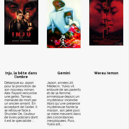
Inju, la bête dans
Gemini
Warau Iemon
l'ombre
Débarqué au Japon
Japon, années 20.
pour la promotion de
Médecin, Yukio vit
son nouveau roman,
entouré de ses parents
Alex Fayard rencontre
et de sa femme,
une geiko, Tamao,
amnésique depuis un
menacée de mort par
mystérieux incendie.
un ancien amant. En
Alors qu'une présence
acceptant de l'aider, il
mystérieuse hante la
se retrouve face à
maison, son père puis
Shundei Oe, l'auteur
sa mère meurent dans
de livres policiers dont
des circonstances
il est le spécialiste ...
inexpliquées. Puis,
Yukio est...