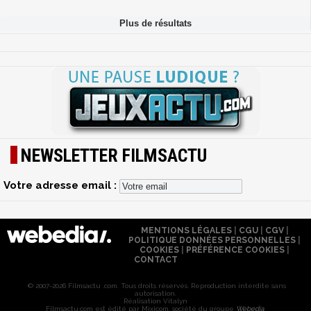
NEWSLETTER FILMSACTU
Votre adresse email :
MENTIONS LÉGALES
|
CGU
|
CGV
|
POLITIQUE DONNÉES PERSONNELLES
|
COOKIES
|
PRÉFÉRENCE COOKIES
|
CONTACT
© 2007-2026 Filmsactu .com. Tous droits réservés. Reproduction interdite sans
autorisation.
Réalisation Vitalyn
Filmsactu
.com est édité par Mixicom, société du groupe
Webedia
.