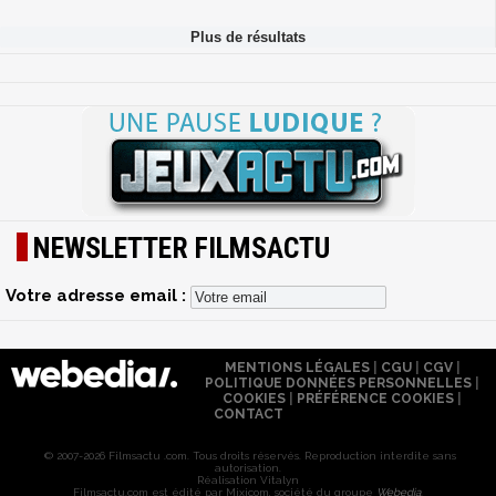
NEWSLETTER FILMSACTU
Votre adresse email :
MENTIONS LÉGALES
|
CGU
|
CGV
|
POLITIQUE DONNÉES PERSONNELLES
|
COOKIES
|
PRÉFÉRENCE COOKIES
|
CONTACT
© 2007-2026 Filmsactu .com. Tous droits réservés. Reproduction interdite sans
autorisation.
Réalisation Vitalyn
Filmsactu
.com est édité par Mixicom, société du groupe
Webedia
.