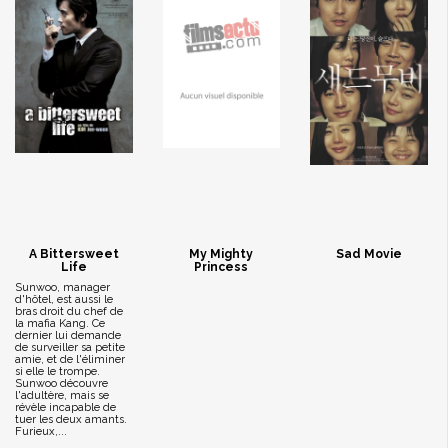
A Bittersweet
My Mighty
Sad Movie
Life
Princess
Sunwoo, manager
d'hôtel, est aussi le
bras droit du chef de
la mafia Kang. Ce
dernier lui demande
de surveiller sa petite
amie, et de l'éliminer
si elle le trompe.
Sunwoo découvre
l'adultère, mais se
révèle incapable de
tuer les deux amants.
Furieux,...