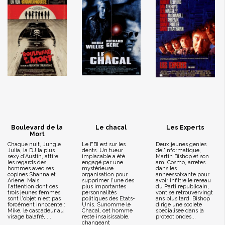
Boulevard de la
Le chacal
Les Experts
Mort
Chaque nuit, Jungle
Le FBI est sur les
Deux jeunes genies
Julia, la DJ la plus
dents. Un tueur
del'informatique,
sexy d'Austin, attire
implacable a été
Martin Bishop et son
les regards des
engagé par une
ami Cosmo, arretes
hommes avec ses
mystérieuse
dans les
copines Shanna et
organisation pour
anneessoixante pour
Arlene. Mais
supprimer l'une des
avoir infiltre le reseau
l'attention dont ces
plus importantes
du Parti republicain,
trois jeunes femmes
personnalités
vont se retrouvervingt
sont l'objet n'est pas
politiques des Etats-
ans plus tard. Bishop
forcément innocente :
Unis. Sunomme le
dirige une societe
Mike, le cascadeur au
Chacal, cet homme
specialisee dans la
visage balafré, ...
reste insaisissable,
protectiondes...
changeant