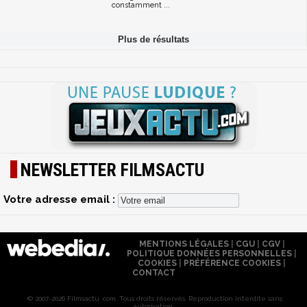
constamment ...
NEWSLETTER FILMSACTU
Votre adresse email :
MENTIONS LÉGALES
|
CGU
|
CGV
|
POLITIQUE DONNÉES PERSONNELLES
|
COOKIES
|
PRÉFÉRENCE COOKIES
|
CONTACT
© 2007-2026 Filmsactu .com. Tous droits réservés. Reproduction interdite sans
autorisation.