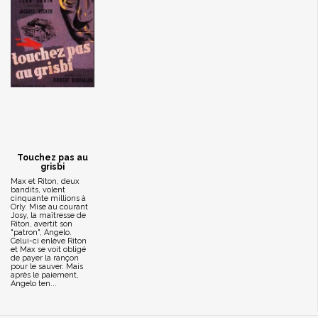
Touchez pas au
grisbi
Max et Riton, deux
bandits, volent
cinquante millions à
Orly. Mise au courant
Josy, la maîtresse de
Riton, avertit son
"patron", Angelo.
Celui-ci enlève Riton
et Max se voit obligé
de payer la rançon
pour le sauver. Mais
après le paiement,
Angelo ten...