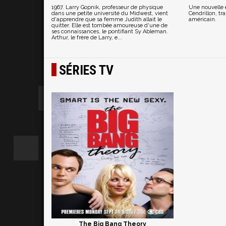
1967. Larry Gopnik, professeur de physique
Une nouvelle é
dans une petite université du Midwest, vient
Cendrillon, t
d'apprendre que sa femme Judith allait le
américain.
quitter. Elle est tombée amoureuse d'une de
ses connaissances, le pontifiant Sy Ableman.
Arthur, le frère de Larry, e...
SÉRIES TV
The Big Bang Theory