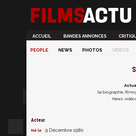
ACCUEIL
BANDES ANNONCES
CRITIQ
PEOPLE
NEWS
PHOTOS
VIDÉOS
S
Actua
Sa biographie, filmog
News, vidéos
Acteur
: 9 Décembre 1980
Né le