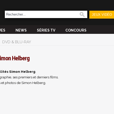
JEUX VIDÉO
UES
NEWS
SÉRIES TV
CONCOURS
DVD & BLU-RAY
imon Helberg
lités Simon Helberg
.
raphie, ses premiers et derniers films.
 et photos de Simon Helberg.