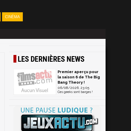
CINÉMA
LES DERNIÈRES NEWS
Premier aperçu pour
la saison 6 de The Big
Bang Theory !
06/08/2026, 23:05
Ces geeks sont barges !