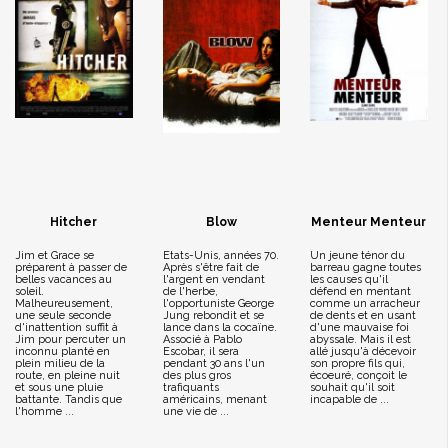
Hitcher
Blow
Menteur Menteur
Jim et Grace se
Etats-Unis, années 70.
Un jeune ténor du
préparent à passer de
Après s'être fait de
barreau gagne toutes
belles vacances au
l'argent en vendant
les causes qu'il
soleil.
de l'herbe,
défend en mentant
Malheureusement,
l'opportuniste George
comme un arracheur
une seule seconde
Jung rebondit et se
de dents et en usant
d'inattention suffit à
lance dans la cocaïne.
d'une mauvaise foi
Jim pour percuter un
Associé à Pablo
abyssale. Mais il est
inconnu planté en
Escobar, il sera
allé jusqu'à décevoir
plein milieu de la
pendant 30 ans l'un
son propre fils qui,
route, en pleine nuit
des plus gros
écoeuré, conçoit le
et sous une pluie
trafiquants
souhait qu'il soit
battante. Tandis que
américains, menant
incapable de ...
l'homme ...
une vie de ...