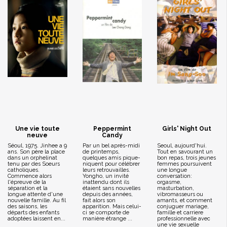
Une vie toute
Peppermint
Girls' Night Out
neuve
Candy
Séoul, 1975. Jinhee a 9
Par un bel après-midi
Seoul, aujourd'hui.
ans. Son père la place
de printemps,
Tout en savourant un
dans un orphelinat
quelques amis pique-
bon repas, trois jeunes
tenu par des Soeurs
niquent pour célébrer
femmes poursuivent
catholiques.
leurs retrouvailles.
une longue
Commence alors
Yongho, un invité
conversation:
l'épreuve de la
inattendu dont ils
orgasme,
séparation et la
étaient sans nouvelles
masturbation,
longue attente d'une
depuis des années,
vibromasseurs ou
nouvelle famille. Au fil
fait alors son
amants, et comment
des saisons, les
apparition. Mais celui-
conjuguer mariage,
départs des enfants
ci se comporte de
famille et carriere
adoptées laissent en...
manière étrange ...
professionnelle avec
une vie sexuelle