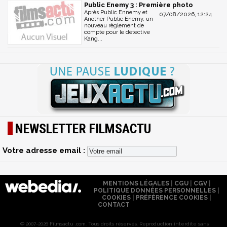
Public Enemy 3 : Première photo
Après Public Ennemy et
07/08/2026, 12:24
Another Public Enemy, un
nouveau règlement de
compte pour le détective
Kang...
NEWSLETTER FILMSACTU
Votre adresse email :
MENTIONS LÉGALES
|
CGU
|
CGV
|
POLITIQUE DONNÉES PERSONNELLES
|
COOKIES
|
PRÉFÉRENCE COOKIES
|
CONTACT
© 2007-2026 Filmsactu .com. Tous droits réservés. Reproduction interdite sans