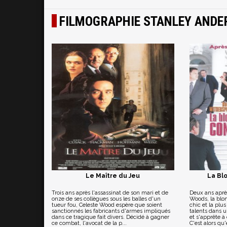
FILMOGRAPHIE STANLEY AND
Le Maître du Jeu
La Bl
Trois ans après l'assassinat de son mari et de
Deux ans après
onze de ses collègues sous les balles d'un
Woods, la blon
tueur fou, Celeste Wood espère que soient
chic et la plu
sanctionnés les fabricants d'armes impliqués
talents dans 
dans ce tragique fait divers. Décidé à gagner
et s'apprête à
ce combat, l'avocat de la p...
C'est alors qu'