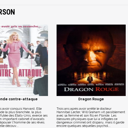
ERSON
onde contre-attaque
Dragon Rouge
 avoir conquis Harvard, Elle
Trois ans après avoir arrêté le docteur
de la plus branchée, la plus
Hannibal Lecter, Will Graham vit paisiblement
s futée des Etats-Unis, exerce ses
avec sa femme et son fils en Floride. Les
un important cabinet d'avocats
blessures physiques que lui a infligées ce
 épouser l'homme de ses rêves.
dangereux criminel ont disparu, mais il garde
elle découv...
encore quelques séquelles psychol...