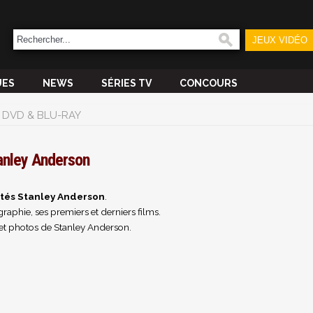
JEUX VIDÉO
UES
NEWS
SÉRIES TV
CONCOURS
DVD & BLU-RAY
anley Anderson
ités Stanley Anderson
.
raphie, ses premiers et derniers films.
et photos de Stanley Anderson.