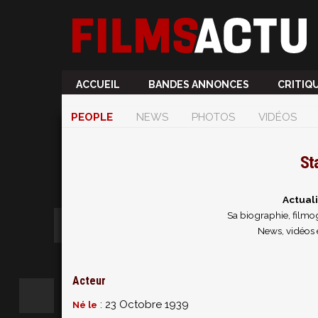
ACCUEIL
BANDES ANNONCES
CRITIQ
PEOPLE
NEWS
PHOTOS
VIDÉOS
St
Actual
Sa biographie, filmog
News, vidéos 
Acteur
: 23 Octobre 1939
Né le