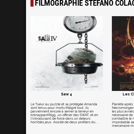
FILMOGRAPHIE STEFANO COLAC
Saw 4
Les C
Le Tueur au puzzle et sa protégée Amanda
Planète après 
sont tenus pour morts.Malgré tout, ils
Necromongers 
parviennent encore à semer la terreur en
les plus avisé
kidnappantRigg, un officier des SWAT, et en
nécessaire de 
l'introduisant de force dans un deleurs
combattre le m
horribles jeux. Assisté de deux profilers du ...
improbable sa
mercenaire m.