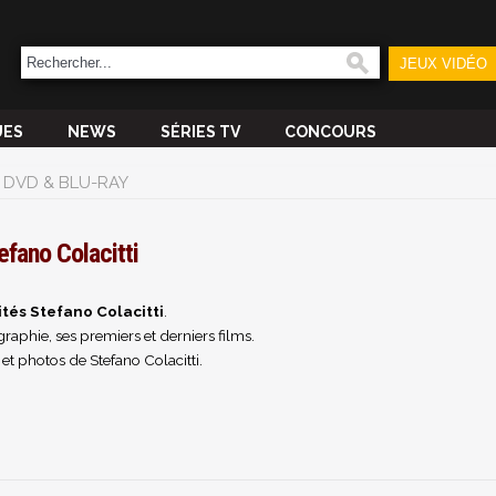
JEUX VIDÉO
UES
NEWS
SÉRIES TV
CONCOURS
DVD & BLU-RAY
efano Colacitti
ités Stefano Colacitti
.
raphie, ses premiers et derniers films.
et photos de Stefano Colacitti.