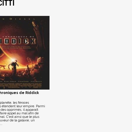
ITTI
hroniques de Riddick
planète, les féroces
étendent leur empire. Parmi
s des opprimés, il apparaît
faire appel au mal afin de
al. C'est ainsi que le plus
uveur de la galaxie, un
..