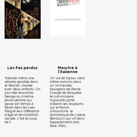
Les Pas perdus
Meurtre à
l'italienne
Yolande mène une
Un vol de bijoux vient
retraite paisible dans
d’être commis dans
le Vésinet, mariée,
un immeuble
avec deux enfants. Un
bourgeois de Rome.
jour elle rencontre
Chargé de l’enquête,
George au cinéma,
le commissaire
jeune peintre qui
Ingravallo porte
passe son temps à
d’abord ses soupçons
flâner dans les rues.
sur le fiancé
Malgré leur différence
d’Assuntina, la
d'âge et de condition
domestique de Liliana
sociale, c'est le coup
Banducci qui vit dans
de f...
l’appartement d’en
face. Mais...