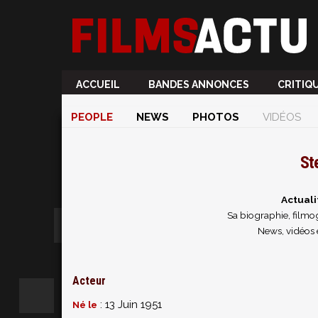
ACCUEIL
BANDES ANNONCES
CRITIQ
PEOPLE
NEWS
PHOTOS
VIDÉOS
St
Actuali
Sa biographie, filmog
News, vidéos 
Acteur
: 13 Juin 1951
Né le