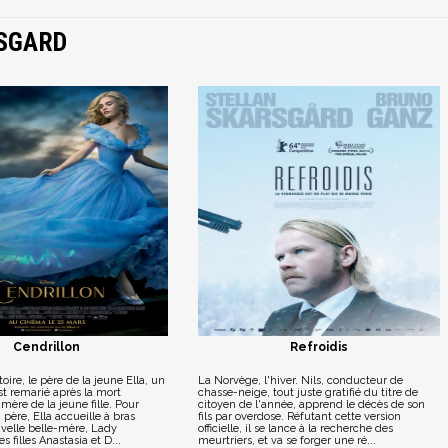
RSGARD
Cendrillon
Refroidis
oire, le père de la jeune Ella, un
La Norvège, l'hiver. Nils, conducteur de
t remarié après la mort
chasse-neige, tout juste gratifié du titre de
 mère de la jeune fille. Pour
citoyen de l'année, apprend le décès de son
 père, Ella accueille à bras
fils par overdose. Réfutant cette version
uvelle belle-mère, Lady
officielle, il se lance à la recherche des
s filles Anastasia et D...
meurtriers, et va se forger une ré...