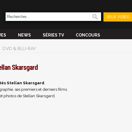
JEUX VIDÉO
UES
NEWS
SÉRIES TV
CONCOURS
DVD & BLU-RAY
ellan Skarsgard
tés Stellan Skarsgard
.
raphie, ses premiers et derniers films.
et photos de Stellan Skarsgard.