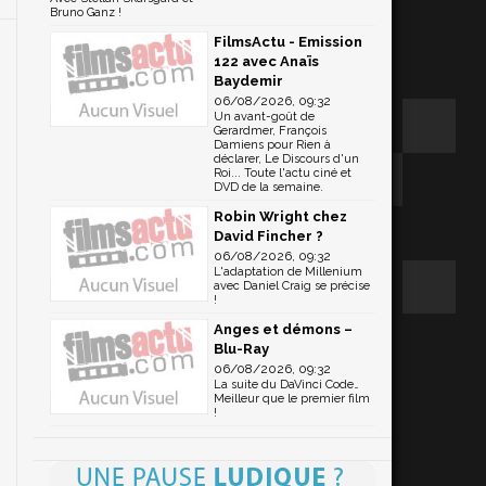
Bruno Ganz !
FilmsActu - Emission
122 avec Anaïs
Baydemir
06/08/2026, 09:32
Un avant-goût de
Gerardmer, François
Damiens pour Rien à
déclarer, Le Discours d'un
Roi... Toute l'actu ciné et
DVD de la semaine.
Robin Wright chez
David Fincher ?
06/08/2026, 09:32
L'adaptation de Millenium
avec Daniel Craig se précise
!
Anges et démons –
Blu-Ray
06/08/2026, 09:32
La suite du DaVinci Code…
Meilleur que le premier film
!