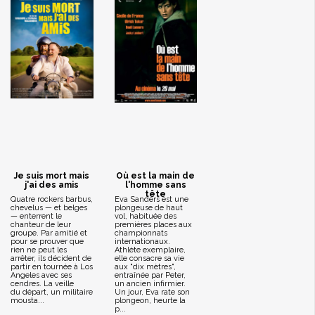
Je suis mort mais
Où est la main de
j'ai des amis
l'homme sans
tête
Quatre rockers barbus,
Eva Sanders est une
chevelus — et belges
plongeuse de haut
— enterrent le
vol, habituée des
chanteur de leur
premières places aux
groupe. Par amitié et
championnats
pour se prouver que
internationaux.
rien ne peut les
Athlète exemplaire,
arrêter, ils décident de
elle consacre sa vie
partir en tournée à Los
aux "dix mètres",
Angeles avec ses
entraînée par Peter,
cendres. La veille
un ancien infirmier.
du départ, un militaire
Un jour, Eva rate son
mousta...
plongeon, heurte la
p...