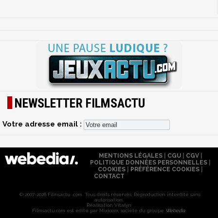
NEWSLETTER FILMSACTU
Votre adresse email :
MENTIONS LÉGALES
|
CGU
|
CGV
|
POLITIQUE DONNÉES PERSONNELLES
|
COOKIES
|
PRÉFÉRENCE COOKIES
|
CONTACT
© 2007-2026 Filmsactu .com. Tous droits réservés. Reproduction interdite sans
autorisation.
Réalisation Vitalyn
Filmsactu
.com est édité par Mixicom, société du groupe
Webedia
.