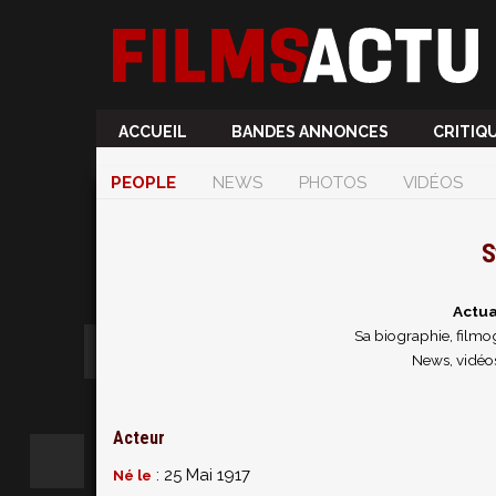
ACCUEIL
BANDES ANNONCES
CRITIQ
PEOPLE
NEWS
PHOTOS
VIDÉOS
S
Actua
Sa biographie, filmog
News, vidéo
Acteur
: 25 Mai 1917
Né le