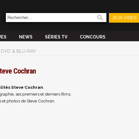
JEUX VIDÉO
UES
NEWS
SÉRIES TV
CONCOURS
DVD & BLU-RAY
teve Cochran
lités Steve Cochran
.
raphie, ses premiers et derniers films.
s et photos de Steve Cochran.