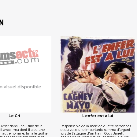
N
Le Cri
L'enfer est a lui
uvrier dans une usine de la
Responsable de la mort de quatre personnes
vit avec Irma dont il a eu une
et du vol d'une importante somme d'argent
un autre homme, Irma le quitte.
lors de l'attaque d'un train, Cody Jarrett