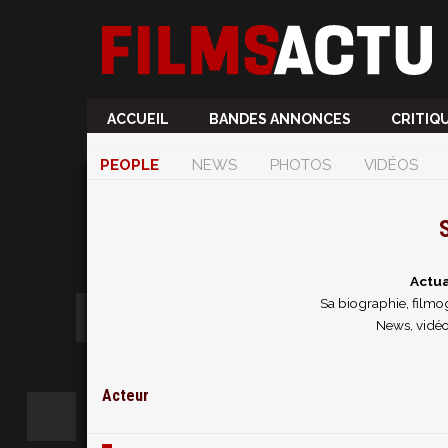
ACCUEIL
BANDES ANNONCES
CRITIQ
PEOPLE
NEWS
PHOTOS
VIDÉOS
S
Actua
Sa biographie, filmog
News, vidéos
Acteur