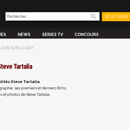
JEUX VIDÉO
UES
NEWS
SÉRIES TV
CONCOURS
DVD & BLU-RAY
teve Tartalia
lités Steve Tartalia
.
raphie, ses premiers et derniers films.
 et photos de Steve Tartalia.