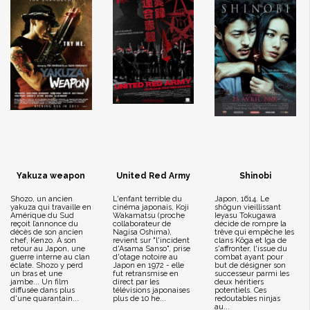
Yakuza weapon
United Red Army
Shinobi
Shozo, un ancien
L'enfant terrible du
Japon, 1614. Le
yakuza qui travaille en
cinéma japonais, Koji
shôgun vieillissant
Amérique du Sud
Wakamatsu (proche
Ieyasu Tokugawa
reçoit l’annonce du
collaborateur de
décide de rompre la
décès de son ancien
Nagisa Oshima),
trêve qui empêche les
chef, Kenzo. À son
revient sur "l'incident
clans Kôga et Iga de
retour au Japon, une
d'Asama Sanso", prise
s'affronter, l'issue du
guerre interne au clan
d'otage notoire au
combat ayant pour
éclate. Shozo y perd
Japon en 1972 - elle
but de désigner son
un bras et une
fut retransmise en
successeur parmi les
jambe... Un film
direct par les
deux héritiers
diffusée dans plus
télévisions japonaises
potentiels. Ces
d'une quarantain...
plus de 10 he...
redoutables ninjas
au...