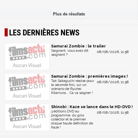
LES DERNIÈRES NEWS
Samurai Zombie : le trailer
Saignant, vous avez dit
08/08/2026, 11:58
saignant ?
Samurai Zombie : premières images !
Tak Sakaguchi réalise pour
08/08/2026, 11:58
la seconde fois, sur un
scénario de Ryuhei
Kitamura... Ca va saigner !
Shinobi : Kaze se lance dans le HD-DVD !
3 éditions DVD au
08/08/2026, 11:58
programme, du gros
collector et le premier
disque haute définition de
Kaze !