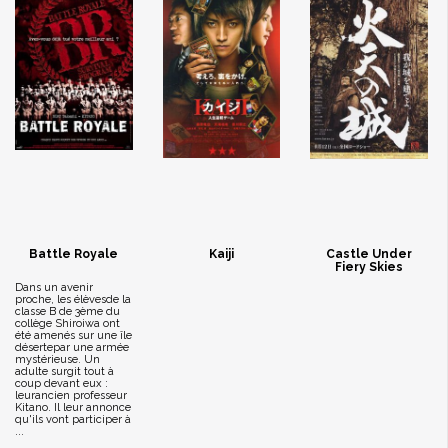
Battle Royale
Kaiji
Castle Under
Fiery Skies
Dans un avenir
proche, les élèvesde la
classe B de 3ème du
collège Shiroiwa ont
été amenés sur une île
désertepar une armée
mystérieuse. Un
adulte surgit tout à
coup devant eux :
leurancien professeur
Kitano. Il leur annonce
qu'ils vont participer à
...