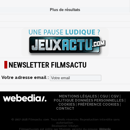
NEWSLETTER FILMSACTU
Votre adresse email :
MENTIONS LÉGALES
|
CGU
|
CGV
|
POLITIQUE DONNÉES PERSONNELLES
|
COOKIES
|
PRÉFÉRENCE COOKIES
|
CONTACT
© 2007-2026 Filmsactu .com. Tous droits réservés. Reproduction interdite sans
autorisation.
Réalisation Vitalyn
Filmsactu
.com est édité par Mixicom, société du groupe
Webedia
.