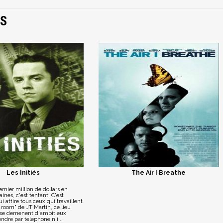
LS
Les Initiés
The Air I Breathe
mier million de dollars en
nes, c'est tentant. C'est
ui attire tous ceux qui travaillent
r room" de JT Martin, ce lieu
 se demenent d'ambitieux
ndre par telephone n'i...