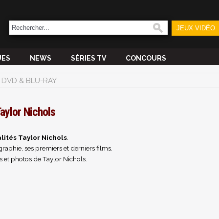
JEUX VIDÉO
UES
NEWS
SÉRIES TV
CONCOURS
DVD & BLU-RAY
aylor Nichols
lités Taylor Nichols
.
raphie, ses premiers et derniers films.
 et photos de Taylor Nichols.