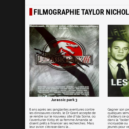
FILMOGRAPHIE TAYLOR NICHO
Jurassic park 3
8 ans après ses sanglantes aventures contre
Gagner son pre
les dinosaures clonés, le Dr Grant accepte de
quelques semai
se rendre sur le nouveau site d'Isla Sorna, où
d'ailleurs ce q
l'aventurier Kirby et sa femme Amanda se
dans la "boile
disent prêts à financer ses recherches. Mais
incroyable ou
leur avion s'écrase dans la...
jeunes pour ve