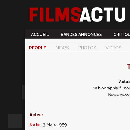
ACCUEIL
BANDES ANNONCES
CRITIQ
PEOPLE
NEWS
PHOTOS
VIDÉOS
T
Actua
Sa biographie, filmog
News, vidéos
Acteur
: 3 Mars 1959
Né le