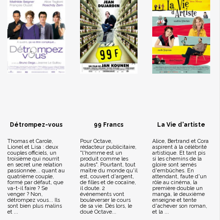
Détrompez-vous
99 Francs
La Vie d'artiste
Thomas et Carole,
Pour Octave,
Alice, Bertrand et Cora
Lionel et Lisa : deux
rédacteur publicitaire,
aspirent à la célébrité
couples officiels, un
"l'homme est un
artistique. Et tant pis
troisième qui nourrit
produit comme les
si les chemins de la
en secret une relation
autres". Pourtant, tout
gloire sont semés
passionnée... quant au
maître du monde qu'il
d'embûches. En
quatrième couple,
est, couvert d'argent,
attendant, faute d'un
formé par défaut, que
de filles et de cocaïne,
rôle au cinéma, la
va-t-il faire ? Se
il doute. 2
première double un
venger ? Non,
événements vont
manga, le deuxième
détrompez vous... Ils
bouleverser le cours
enseigne et tente
sont bien plus malins
de sa vie. Dès lors, le
d'achever son roman,
et ...
doué Octave...
et la ...