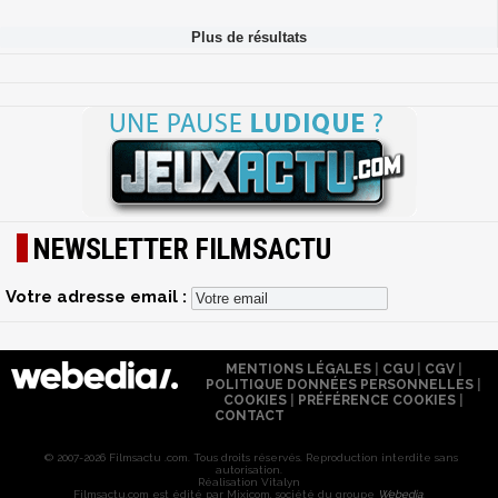
NEWSLETTER FILMSACTU
Votre adresse email :
MENTIONS LÉGALES
|
CGU
|
CGV
|
POLITIQUE DONNÉES PERSONNELLES
|
COOKIES
|
PRÉFÉRENCE COOKIES
|
CONTACT
© 2007-2026 Filmsactu .com. Tous droits réservés. Reproduction interdite sans
autorisation.
Réalisation Vitalyn
Filmsactu
.com est édité par Mixicom, société du groupe
Webedia
.