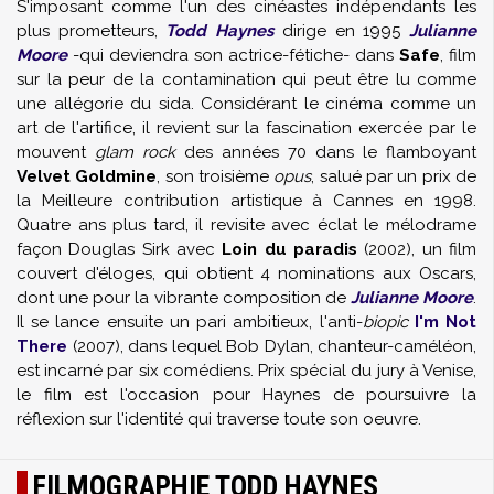
S'imposant comme l'un des cinéastes indépendants les
plus prometteurs,
Todd Haynes
dirige en 1995
Julianne
Moore
-qui deviendra son actrice-fétiche- dans
Safe
, film
sur la peur de la contamination qui peut être lu comme
une allégorie du sida. Considérant le cinéma comme un
art de l'artifice, il revient sur la fascination exercée par le
mouvent
glam rock
des années 70 dans le flamboyant
Velvet Goldmine
, son troisième
opus
, salué par un prix de
la Meilleure contribution artistique à Cannes en 1998.
Quatre ans plus tard, il revisite avec éclat le mélodrame
façon
Douglas Sirk
avec
Loin du paradis
(2002), un film
couvert d'éloges, qui obtient 4 nominations aux Oscars,
dont une pour la vibrante composition de
Julianne Moore
.
Il se lance ensuite un pari ambitieux, l'anti-
biopic
I'm Not
There
(2007), dans lequel
Bob Dylan
, chanteur-caméléon,
est incarné par six comédiens. Prix spécial du jury à Venise,
le film est l'occasion pour Haynes de poursuivre la
réflexion sur l'identité qui traverse toute son oeuvre.
FILMOGRAPHIE TODD HAYNES