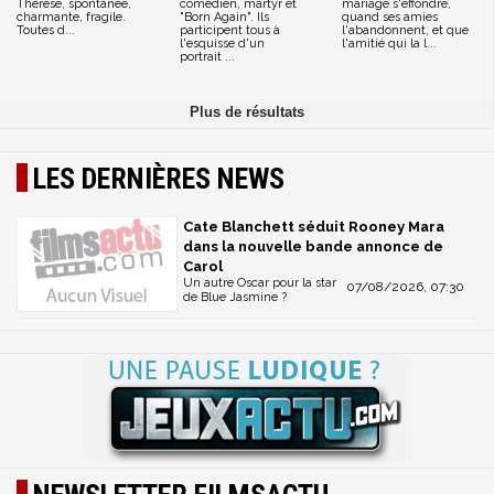
Thérèse, spontanée,
comédien, martyr et
mariage s'effondre,
charmante, fragile.
"Born Again". Ils
quand ses amies
Toutes d...
participent tous à
l'abandonnent, et que
l'esquisse d'un
l'amitié qui la l...
portrait ...
LES DERNIÈRES NEWS
Cate Blanchett séduit Rooney Mara
dans la nouvelle bande annonce de
Carol
Un autre Oscar pour la star
07/08/2026, 07:30
de Blue Jasmine ?