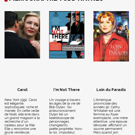
Carol
I'm Not There
Loin du Paradis
New York 1952. Carol
Un voyage à travers
L'Amérique
est élégante,
les âges de la vie de
provinciale des
sophistiquée, riche et
Bob Dylan. Six
années 50. Cathy
mariée. En cette veille
acteursincarnent
Whitaker est une
de Noël, elle erre dans
Dylan tel un
femme au foyer
un grand magasin à la
kaléïdoscope de
exemplaire, une mère
recherche d'un
personnages
attentive, une épouse
cadeau pour sa fille.
changeants :
dévouée, affichant un
Elle y rencontre une
poète,prophète, hors-
sourire permanent.
jeune vendeuse,
la-loi, imposteur,
Mais quand son