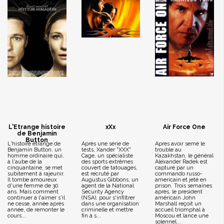
L'Etrange histoire
xXx
Air Force One
de Benjamin
Button
L'histoire étrange de
Après une série de
Apres avoir semé le
Benjamin Button, un
tests, Xander "XXX"
trouble au
homme ordinaire qui,
Cage, un spécialiste
Kazakhstan, le général
à l'aube de la
des sports extrêmes
Alexander Radek est
cinquantaine, se met
couvert de tatouages,
capturé par un
subitement à rajeunir.
est recruté par
commando russo-
Il tombe amoureux
Augustus Gibbons, un
americain et jeté en
d'une femme de 30
agent de la National
prison. Trois semaines
ans. Mais comment
Security Agency
après, le president
continuer à l'aimer s'il
(NSA), pour s'infiltrer
américain John
ne cesse, année après
dans une organisation
Marshall reçoit un
année, de remonter le
criminelle et mettre
accueil triomphal à
cours...
fin à s...
Moscou et lance une
solennel...