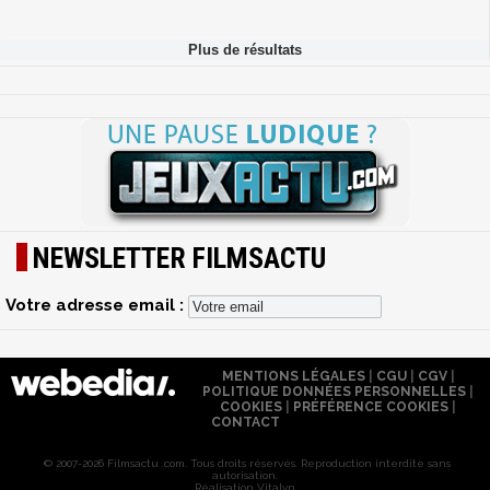
NEWSLETTER FILMSACTU
Votre adresse email :
MENTIONS LÉGALES
|
CGU
|
CGV
|
POLITIQUE DONNÉES PERSONNELLES
|
COOKIES
|
PRÉFÉRENCE COOKIES
|
CONTACT
© 2007-2026 Filmsactu .com. Tous droits réservés. Reproduction interdite sans
autorisation.
Réalisation Vitalyn