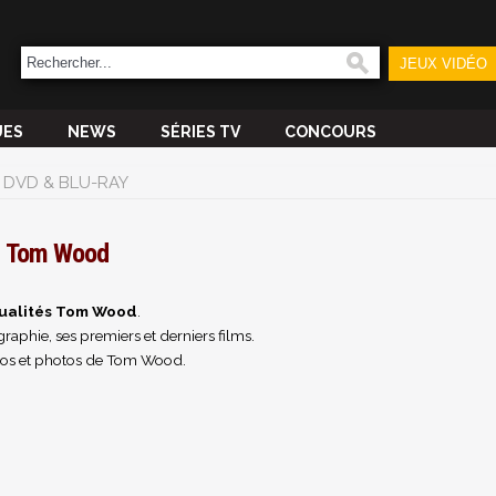
JEUX VIDÉO
UES
NEWS
SÉRIES TV
CONCOURS
DVD & BLU-RAY
Tom Wood
ualités Tom Wood
.
raphie, ses premiers et derniers films.
éos et photos de Tom Wood.