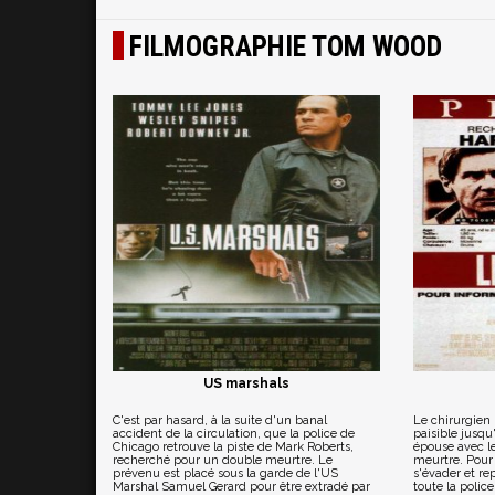
FILMOGRAPHIE TOM WOOD
US marshals
C'est par hasard, à la suite d'un banal
Le chirurgien
accident de la circulation, que la police de
paisible jusqu
Chicago retrouve la piste de Mark Roberts,
épouse avec le
recherché pour un double meurtre. Le
meurtre. Pour r
prévenu est placé sous la garde de l'US
s'évader et re
Marshal Samuel Gerard pour être extradé par
toute la police 