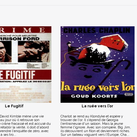
Le Fugitif
La ruée vers l'or
 David Kimble mène une vie
Charlot se rend au Klondyke et espère y
'au jour où il retrouve son
trouver de l'or. Il s'éprend de Georgia
 crâne fracassé et est accusé du
l'entraineuse d'un saloon. Mais la jeune
établir la vérité, il doit d'abord
femme l'ignore. Avec son compère, Big Jim,
prendre l'enquête de zéro, avec
ils découvrent un filon et deviennent riches.
à ses tro...
Sur un bateau voguant vers l'Europe, Cha...