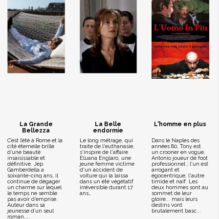
La Grande
La Belle
L'homme en plus
Bellezza
endormie
C’est l’été à Rome et la
Le long métrage, qui
Dans le Naples des
cité éternelle brille
traite de l'euthanasie,
années 80, Tony est
d’une beauté
s'inspire de l'affaire
un crooner en vogue,
insaisissable et
Eluana Englaro, une
Antonio joueur de foot
définitive. Jep
jeune femme victime
professionnel ; l'un est
Gamberdella a
d'un accident de
arrogant et
soixante-cinq ans, il
voiture qui la laissa
égocentrique, l'autre
continue de dégager
dans un été végétatif
timide et naïf. Les
un charme sur lequel
irréversible durant 17
deux hommes sont au
le temps ne semble
ans…
sommet de leur
pas avoir d’emprise.
gloire... mais leurs
Auteur dans sa
destins vont
jeunesse d’un seul
brutalement basc...
roman,...