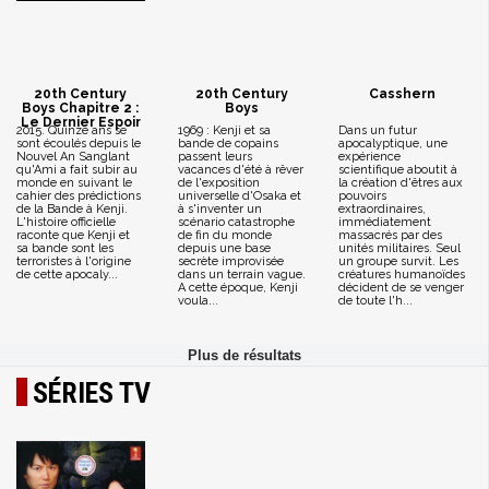
20th Century
20th Century
Casshern
Boys Chapitre 2 :
Boys
Le Dernier Espoir
2015. Quinze ans se
1969 : Kenji et sa
Dans un futur
sont écoulés depuis le
bande de copains
apocalyptique, une
Nouvel An Sanglant
passent leurs
expérience
qu'Ami a fait subir au
vacances d'été à rêver
scientifique aboutit à
monde en suivant le
de l'exposition
la création d'êtres aux
cahier des prédictions
universelle d'Osaka et
pouvoirs
de la Bande à Kenji.
à s'inventer un
extraordinaires,
L'histoire officielle
scénario catastrophe
immédiatement
raconte que Kenji et
de fin du monde
massacrés par des
sa bande sont les
depuis une base
unités militaires. Seul
terroristes à l'origine
secrète improvisée
un groupe survit. Les
de cette apocaly...
dans un terrain vague.
créatures humanoïdes
A cette époque, Kenji
décident de se venger
voula...
de toute l'h...
SÉRIES TV