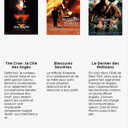
The Crow : la Cité
Blessures
Le Dernier des
des Anges
Secrètes
Mohicans
Cette fois, le corbeau
Le difficile itinéraire
En 1757 dans l'Etat de
va choisir Ashe et son
d'un adolescent et de
New York, alors que la
petit garcon Danny,
sa mère pour sortir
guerre fait rage entre
témoins involontaires
d'une situation
Francais et Anglais
d'un réglement de
destructive et la
pour l'appropriation
compte entre bandes
retourner à leur profit.
des territoires indiens,
qui provoqua leur
un jeune officier
mort, pour revenir
anglais, Duncan
parmi les vivants et
Heyward, est chargé
assouvir une
de conduire deux
implacable
soeurs, Cora et Alice
vengeance malgré
Munro jusqu'à leur
Sarah, qui cherchera à
pèr...
re...