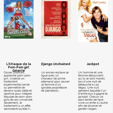
L'Attaque de la
Django Unchained
Jackpot
Pom-Pom girl
Géante
Cassie Stratford,
Un ancien esclave se
Un homme et une
apprentie pom-pom
ligue avec un
femme découvrent
girl, s’injecte un
chasseur de prime
qu'ils se sont mariés
traitement
allemand pour sauver
lors d'une nuit de
expérimental censé
sa femme d'un
débauche à Las
lui permettre de
ignoble propriétaire
Vegas. Une nuit
devenir assez belle et
de plantation...
pendant laquelle l'un
sportive pour intégrer
d'entre eux a gagné le
l’équipe de pom-pom
jackpot. Chacun va
girls de son université.
alors tenter de faire
Seulement, le
vivre un enfer à l'autre
traitement a un effet
afin de divorcer et
secondaire qu’elle n’...
garder l'argen...