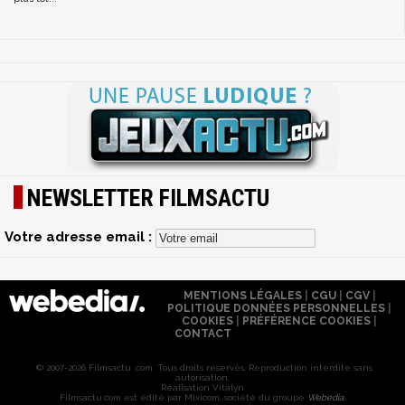
NEWSLETTER FILMSACTU
Votre adresse email :
MENTIONS LÉGALES
|
CGU
|
CGV
|
POLITIQUE DONNÉES PERSONNELLES
|
COOKIES
|
PRÉFÉRENCE COOKIES
|
CONTACT
© 2007-2026 Filmsactu .com. Tous droits réservés. Reproduction interdite sans
autorisation.
Réalisation Vitalyn
Filmsactu
.com est édité par Mixicom, société du groupe
Webedia
.