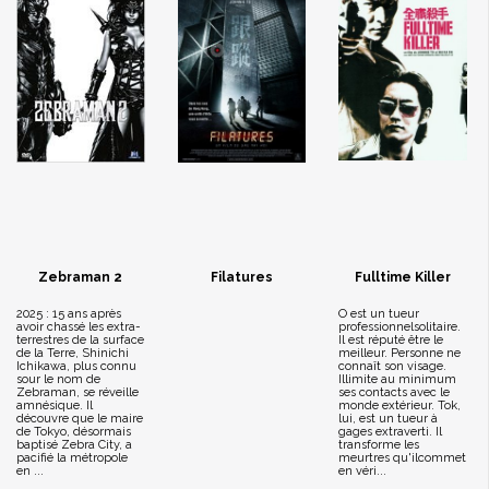
Zebraman 2
Filatures
Fulltime Killer
2025 : 15 ans après
O est un tueur
avoir chassé les extra-
professionnelsolitaire.
terrestres de la surface
Il est réputé être le
de la Terre, Shinichi
meilleur. Personne ne
Ichikawa, plus connu
connaît son visage.
sour le nom de
Illimite au minimum
Zebraman, se réveille
ses contacts avec le
amnésique. Il
monde extérieur. Tok,
découvre que le maire
lui, est un tueur à
de Tokyo, désormais
gages extraverti. Il
baptisé Zebra City, a
transforme les
pacifié la métropole
meurtres qu'ilcommet
en ...
en véri...