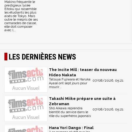
Makino fréquente le
prestigieux lycée
Eitoku qui rassemble
les étudiants les plus
aisés de Tokyo. Mais
outre le mépris de ses
camarades de classe,
elle doit composer
avec l...
LES DERNIÈRES NEWS
The Incite Mill : teaser du nouveau
Hideo Nakata
Tatsuya Fujiwara et Haruka
07/08/2026, 05:21
Ayase ont sept jours pour
mourir...
Takashi Miike prépare une suite à
Zebraman
Shô Aikawa reprendra
07/08/2026, 05:21
bientôt du service dans le
rôle du superhéros japonais
Hana Yori Dango : Final