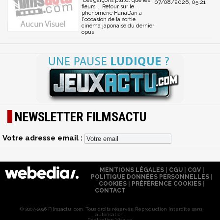
'Les garçons plutôt que les
07/08/2026, 05:21
fleurs'... Retour sur le
phénomène HanaDan à
l'occasion de la sortie
cinéma japonaise du dernier
opus
NEWSLETTER FILMSACTU
Votre adresse email :
MENTIONS LÉGALES
|
CGU
|
CGV
|
POLITIQUE DONNÉES PERSONNELLES
|
COOKIES
|
PRÉFÉRENCE COOKIES
|
CONTACT
© 2007-2026 Filmsactu .com. Tous droits réservés. Reproduction interdite sans
autorisation.
Réalisation Vitalyn