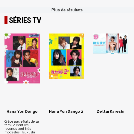
SÉRIES TV
Hana Yori Dango
Hana Yori Dango 2
Zettai Kareshi
Grâce aux efforts de sa
famille dont les
revenus sont très
modestes, Tsukushi