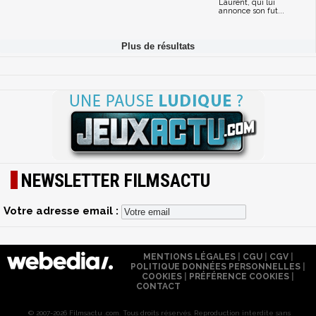
Laurent, qui lui
annonce son fut...
NEWSLETTER FILMSACTU
Votre adresse email :
MENTIONS LÉGALES
|
CGU
|
CGV
|
POLITIQUE DONNÉES PERSONNELLES
|
COOKIES
|
PRÉFÉRENCE COOKIES
|
CONTACT
© 2007-2026 Filmsactu .com. Tous droits réservés. Reproduction interdite sans