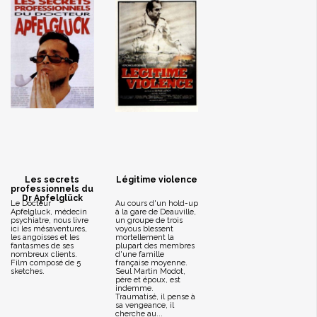
Les secrets
Légitime violence
professionnels du
Dr Apfelglück
Le Docteur
Au cours d'un hold-up
Apfelgluck, médecin
à la gare de Deauville,
psychiatre, nous livre
un groupe de trois
ici les mésaventures,
voyous blessent
les angoisses et les
mortellement la
fantasmes de ses
plupart des membres
nombreux clients.
d'une famille
Film composé de 5
française moyenne.
sketches.
Seul Martin Modot,
père et époux, est
indemme.
Traumatisé, il pense à
sa vengeance, il
cherche au...