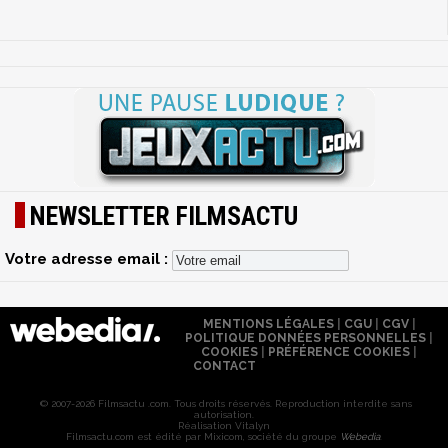
NEWSLETTER FILMSACTU
Votre adresse email :
MENTIONS LÉGALES
|
CGU
|
CGV
|
POLITIQUE DONNÉES PERSONNELLES
|
COOKIES
|
PRÉFÉRENCE COOKIES
|
CONTACT
© 2007-2026 Filmsactu .com. Tous droits réservés. Reproduction interdite sans
autorisation.
Réalisation Vitalyn
Filmsactu
.com est édité par Mixicom, société du groupe
Webedia
.