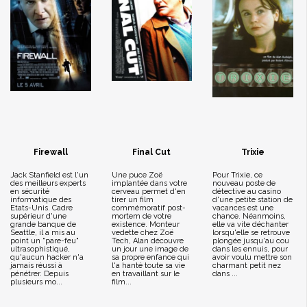
Firewall
Final Cut
Trixie
Jack Stanfield est l'un
Une puce Zoë
Pour Trixie, ce
des meilleurs experts
implantée dans votre
nouveau poste de
en sécurité
cerveau permet d'en
détective au casino
informatique des
tirer un film
d'une petite station de
Etats-Unis. Cadre
commémoratif post-
vacances est une
supérieur d'une
mortem de votre
chance. Néanmoins,
grande banque de
existence. Monteur
elle va vite déchanter
Seattle, il a mis au
vedette chez Zoë
lorsqu'elle se retrouve
point un "pare-feu"
Tech, Alan découvre
plongée jusqu'au cou
ultrasophistiqué,
un jour une image de
dans les ennuis, pour
qu'aucun hacker n'a
sa propre enfance qui
avoir voulu mettre son
jamais réussi à
l'a hanté toute sa vie
charmant petit nez
pénétrer. Depuis
en travaillant sur le
dans ...
plusieurs mo...
film...