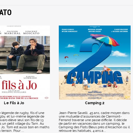
ATO
Le Fils à Jo
Camping 2
ne légende de rugby, fils d'une
Jean-Pierre Savelli, 45 ans, cadre moyen dans
gby, et lui-même légende de
une mutuelle d'assurances de Clermont-
varo élève seul son fils de 13
Ferrand traverse une passe difficile. Il décide
 un petit village du Tarn. Au
de partir en vacances dans un camping, le
Jo, Tom est aussi bon en maths
Camping des Flots Bleus près d'Arcachon où il
terrain. Pour ...
retrouve les habitués, 4 ans a...