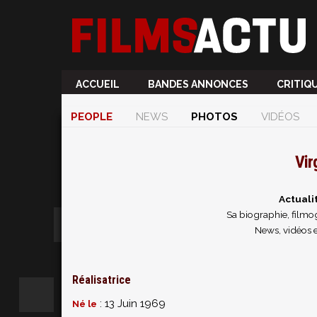
ACCUEIL
BANDES ANNONCES
CRITIQ
PEOPLE
NEWS
PHOTOS
VIDÉOS
Vir
Actuali
Sa biographie, filmog
News, vidéos e
Réalisatrice
: 13 Juin 1969
Né le