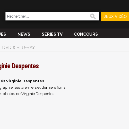
JEUX VIDÉO
UES
NEWS
SÉRIES TV
CONCOURS
DVD & BLU-RAY
ginie Despentes
tés Virginie Despentes
.
raphie, ses premiers et derniers films.
t photos de Virginie Despentes.