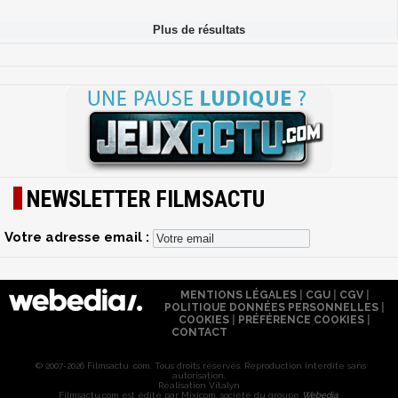
NEWSLETTER FILMSACTU
Votre adresse email :
MENTIONS LÉGALES
|
CGU
|
CGV
|
POLITIQUE DONNÉES PERSONNELLES
|
COOKIES
|
PRÉFÉRENCE COOKIES
|
CONTACT
© 2007-2026 Filmsactu .com. Tous droits réservés. Reproduction interdite sans
autorisation.
Réalisation Vitalyn
Filmsactu
.com est édité par Mixicom, société du groupe
Webedia
.