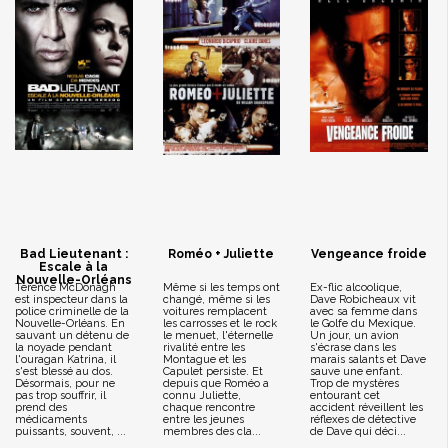
Bad Lieutenant :
Roméo + Juliette
Vengeance froide
Escale à la
Nouvelle-Orléans
Terence McDonagh
Même si les temps ont
Ex-flic alcoolique,
est inspecteur dans la
changé, même si les
Dave Robicheaux vit
police criminelle de la
voitures remplacent
avec sa femme dans
Nouvelle-Orléans. En
les carrosses et le rock
le Golfe du Mexique.
sauvant un détenu de
le menuet, l'éternelle
Un jour, un avion
la noyade pendant
rivalité entre les
s'écrase dans les
l'ouragan Katrina, il
Montague et les
marais salants et Dave
s'est blessé au dos.
Capulet persiste. Et
sauve une enfant.
Désormais, pour ne
depuis que Roméo a
Trop de mystères
pas trop souffrir, il
connu Juliette,
entourant cet
prend des
chaque rencontre
accident réveillent les
médicaments
entre les jeunes
réflexes de détective
puissants, souvent, ...
membres des cla...
de Dave qui déci...