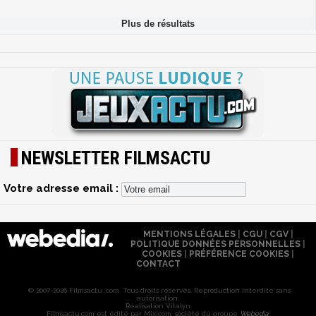
NEWSLETTER FILMSACTU
Votre adresse email :
MENTIONS LÉGALES
|
CGU
|
CGV
|
POLITIQUE DONNÉES PERSONNELLES
|
COOKIES
|
PRÉFÉRENCE COOKIES
|
CONTACT
© 2007-2026 Filmsactu .com. Tous droits réservés. Reproduction interdite sans
autorisation.
Réalisation Vitalyn
Filmsactu
.com est édité par Mixicom, société du groupe
Webedia
.