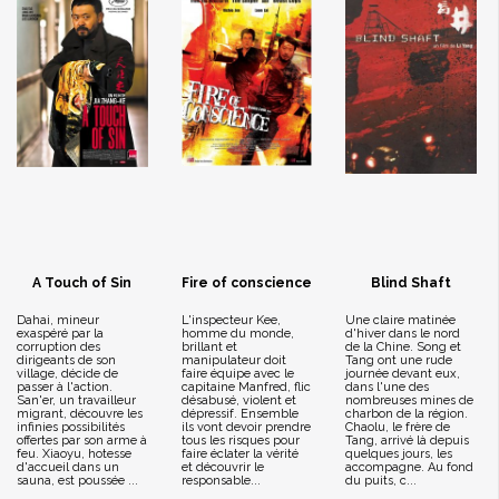
A Touch of Sin
Fire of conscience
Blind Shaft
Dahai, mineur
L'inspecteur Kee,
Une claire matinée
exaspéré par la
homme du monde,
d'hiver dans le nord
corruption des
brillant et
de la Chine. Song et
dirigeants de son
manipulateur doit
Tang ont une rude
village, décide de
faire équipe avec le
journée devant eux,
passer à l'action.
capitaine Manfred, flic
dans l'une des
San'er, un travailleur
désabusé, violent et
nombreuses mines de
migrant, découvre les
dépressif. Ensemble
charbon de la région.
infinies possibilités
ils vont devoir prendre
Chaolu, le frère de
offertes par son arme à
tous les risques pour
Tang, arrivé là depuis
feu. Xiaoyu, hotesse
faire éclater la vérité
quelques jours, les
d'accueil dans un
et découvrir le
accompagne. Au fond
sauna, est poussée ...
responsable...
du puits, c...