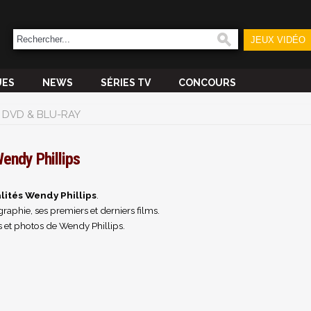
JEUX VIDÉO
UES
NEWS
SÉRIES TV
CONCOURS
DVD & BLU-RAY
endy Phillips
lités Wendy Phillips
.
raphie, ses premiers et derniers films.
 et photos de Wendy Phillips.