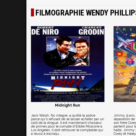
FILMOGRAPHIE WENDY PHILLIP
Midnight Run
Jack Walsh, flic integre, a quitté la police
Jimmy, 9 ans, 
parce qu'il refusait de se laisser acheter par un
séparation de
caïd de la drogue. Il est maintenant chasseur
son frère Corey
de primes pour le compte d'Eddie Moscone à
partent pour l
Los Angeles. Il doit retrouver le comptable qui
halte, Jimmy s
a reussi à escroqu...
Corey et Haley