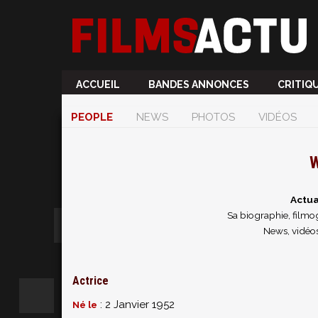
ACCUEIL
BANDES ANNONCES
CRITIQ
PEOPLE
NEWS
PHOTOS
VIDÉOS
W
Actua
Sa biographie, filmog
News, vidéos
Actrice
: 2 Janvier 1952
Né le