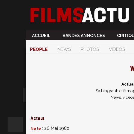
ACCUEIL
BANDES ANNONCES
CRITIQ
PEOPLE
NEWS
PHOTOS
VIDÉOS
W
Actua
Sa biographie, filmog
News, vidéos
Acteur
: 26 Mai 1980
Né le