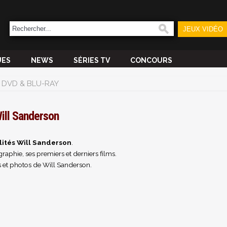
JEUX VIDÉO
UES
NEWS
SÉRIES TV
CONCOURS
DVD & BLU-RAY
ill Sanderson
lités Will Sanderson
.
raphie, ses premiers et derniers films.
 et photos de Will Sanderson.