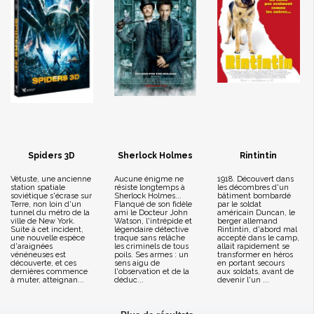
Spiders 3D
Sherlock Holmes
Rintintin
Vétuste, une ancienne
Aucune énigme ne
1918. Découvert dans
station spatiale
résiste longtemps à
les décombres d'un
soviétique s'écrase sur
Sherlock Holmes...
bâtiment bombardé
Terre, non loin d'un
Flanqué de son fidèle
par le soldat
tunnel du métro de la
ami le Docteur John
américain Duncan, le
ville de New York.
Watson, l'intrépide et
berger allemand
Suite à cet incident,
légendaire détective
Rintintin, d'abord mal
une nouvelle espèce
traque sans relâche
accepté dans le camp,
d'araignées
les criminels de tous
allait rapidement se
vénéneuses est
poils. Ses armes : un
transformer en héros
découverte, et ces
sens aigu de
en portant secours
dernières commence
l'observation et de la
aux soldats, avant de
à muter, atteignan...
déduc...
devenir l'un ...