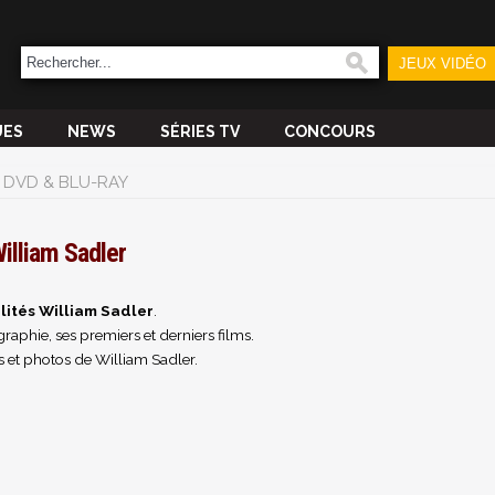
JEUX VIDÉO
UES
NEWS
SÉRIES TV
CONCOURS
DVD & BLU-RAY
illiam Sadler
lités William Sadler
.
raphie, ses premiers et derniers films.
 et photos de William Sadler.