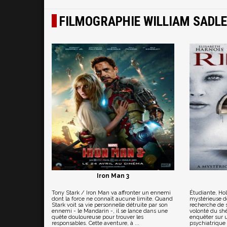
FILMOGRAPHIE WILLIAM SADL
Iron Man 3
Tony Stark / Iron Man va affronter un ennemi
Étudiante, Holl
dont la force ne connaît aucune limite. Quand
mystérieuse de
Stark voit sa vie personnelle détruite par son
recherche de s
ennemi - le Mandarin -, il se lance dans une
volonté du shé
quête douloureuse pour trouver les
enquêter sur u
responsables. Cette aventure, à ...
psychiatrique