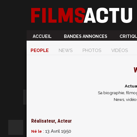
ACCUEIL
BANDES ANNONCES
CRITIQ
PEOPLE
NEWS
PHOTOS
VIDÉOS
W
Actua
Sa biographie, filmog
News, vidéos
Réalisateur, Acteur
: 13 Avril 1950
Né le