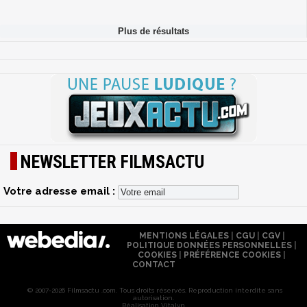
NEWSLETTER FILMSACTU
Votre adresse email :
MENTIONS LÉGALES
|
CGU
|
CGV
|
POLITIQUE DONNÉES PERSONNELLES
|
COOKIES
|
PRÉFÉRENCE COOKIES
|
CONTACT
© 2007-2026 Filmsactu .com. Tous droits réservés. Reproduction interdite sans
autorisation.
Réalisation Vitalyn