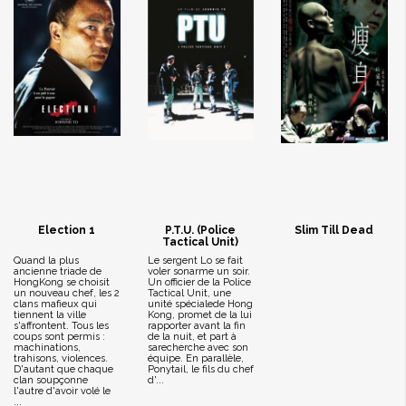
Election 1
P.T.U. (Police
Slim Till Dead
Tactical Unit)
Quand la plus
Le sergent Lo se fait
ancienne triade de
voler sonarme un soir.
HongKong se choisit
Un officier de la Police
un nouveau chef, les 2
Tactical Unit, une
clans mafieux qui
unité spécialede Hong
tiennent la ville
Kong, promet de la lui
s'affrontent. Tous les
rapporter avant la fin
coups sont permis :
de la nuit, et part à
machinations,
sarecherche avec son
trahisons, violences.
équipe. En parallèle,
D'autant que chaque
Ponytail, le fils du chef
clan soupçonne
d'...
l'autre d'avoir volé le
...