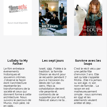
Lullaby to My
Les sept jours
Survivre avec les
Father
loups
Le film entrelace
Israël, 1991. Fidèle à la
C'est le récit vécu par
événements
tradition, la famille
une petite fille
historiques et
Ohaion se réunit pour
d'environ 7 ans. Elle
souvenirs intimes.
se recueillir pendant 7
sait qu'elle s'appelle
J'observe la façon
jours à l'occasion du
Misha...Elle n'a jamais
dont l'architecture
décès de l'un des
su son âge, ni son
représente les
siens. Mais la
nom de famille... La
transformations de la
cohabitation devient
raison en est
société et ceux qui
vite pesante et,
malheureusement
donnent forme à cette
contraints de se
simple : nous sommes
architecture. Nous
supporter jour et nuit,
en 1942 et les
suivons le parcours de
frères et soeurs ne ta...
allemands veulent
Munio, mon père, né
arrêter et dép...
en 1909...