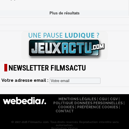
NEWSLETTER FILMSACTU
Votre adresse email :
MENTIONS LÉGALES
|
CGU
|
CGV
|
POLITIQUE DONNÉES PERSONNELLES
|
COOKIES
|
PRÉFÉRENCE COOKIES
|
CONTACT
© 2007-2026 Filmsactu .com. Tous droits réservés. Reproduction interdite sans
autorisation.
Réalisation Vitalyn