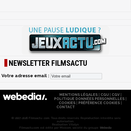
NEWSLETTER FILMSACTU
Votre adresse email :
MENTIONS LÉGALES
|
CGU
|
CGV
|
POLITIQUE DONNÉES PERSONNELLES
|
COOKIES
|
PRÉFÉRENCE COOKIES
|
CONTACT
© 2007-2026 Filmsactu .com. Tous droits réservés. Reproduction interdite sans
autorisation.
Réalisation Vitalyn
Filmsactu
.com est édité par Mixicom, société du groupe
Webedia
.