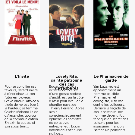
L'Invité
Lovely Rita,
Le Pharmacien de
sainte patronne
garde
des cas
Pour se concilier ses
Edgar Lamarck,
Yan Lazarrec est
désespérés
faveurs, Gérard invite
expert-comptable
apparemment un
à dîner chez lui son
d'une grosse société
homme paisible.
futur employeur.
d'audit, est sur la côte
Pharmacien et
Grave erreur : affolée à
d'Azur pour évaluer le
écologiste, il se bat
l'idée de ne pas être à
chantier naval de
contre les pollueurs.
la hauteur, sa femme
Thierry Ferrand. Après
Derrière la façade de
Colette réclame l'aide
avoir
son laboratoire, cet
d'Alexandre, gourou
consciencieusement
homme devenu fou
de la communication.
épluché les comptes
fabrique en secret des
En 24h, le couple et
de ce pauvre
poisons pour les
son appartem...
entrepreneur, Edgar
assassiner. François
décide de s'offrir une
Barrier, un policier tr...
nuit de...