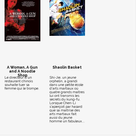
A Woman, A Gun
Shaolin Basket
and A Noodle
Shop
Le directeur d'un
Shi-Jie, un jeune
restaurant chinois
orphelin, a grandi
souhaite tuer sa
dans une petite école
femme qui le trompe.
d'arts martiaux où
quatre grands maîtres
lui ont transmis les
secrets du kung-fu.
Lorsque Chen-Li
s'aperçoit par hasard
que sa maîtrise des
arts martiaux fait
aussi du jeune
homme un fabuleux...