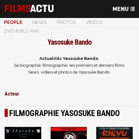
PEOPLE
NEWS
PHOTOS
VIDÉOS
DVD & BLU-RAY
Yasosuke Bando
Actualités Yasosuke Bando
.
Sa biographie, filmographie, ses premiers et derniers films.
News, vidéos et photos de Yasosuke Bando.
Acteur
FILMOGRAPHIE YASOSUKE BANDO