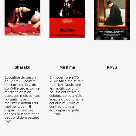
Sharaku
Mishima
Rikyu
Evocation du destin
En novembre 1970,
de Sharaku, peintre
Yukio Mishima se fait
d'estampes de la fin
hara-kiri. Quels sont
du XVIIIe siècle, qui se
les motifs qui ont
rendit célèbre en
pousse cet ecrivain
quelques mois par ses
celebre, ce putchiste
portraits hyper
adepte du culturisme,
réalistes d'acteurs du
cet etre multiple et
théâtre kabuki. Il
contradictoire a
disparut quelques
accomplir ce geste
années plus tard dans
ultime?
des conditions restées
mys...