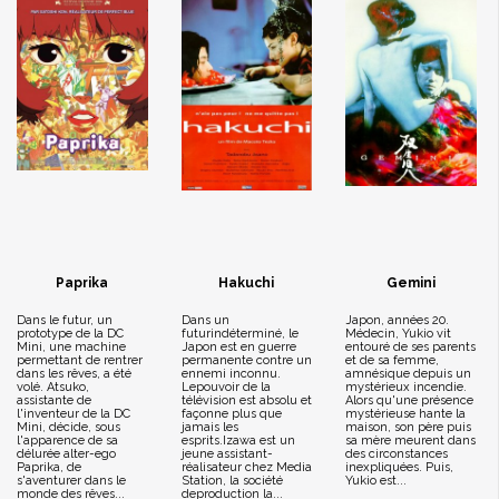
Paprika
Hakuchi
Gemini
Dans le futur, un
Dans un
Japon, années 20.
prototype de la DC
futurindéterminé, le
Médecin, Yukio vit
Mini, une machine
Japon est en guerre
entouré de ses parents
permettant de rentrer
permanente contre un
et de sa femme,
dans les rêves, a été
ennemi inconnu.
amnésique depuis un
volé. Atsuko,
Lepouvoir de la
mystérieux incendie.
assistante de
télévision est absolu et
Alors qu'une présence
l'inventeur de la DC
façonne plus que
mystérieuse hante la
Mini, décide, sous
jamais les
maison, son père puis
l'apparence de sa
esprits.Izawa est un
sa mère meurent dans
délurée alter-ego
jeune assistant-
des circonstances
Paprika, de
réalisateur chez Media
inexpliquées. Puis,
s'aventurer dans le
Station, la société
Yukio est...
monde des rêves...
deproduction la...