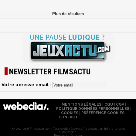
NEWSLETTER FILMSACTU
Votre adresse email :
MENTIONS LÉGALES
|
CGU
|
CGV
|
POLITIQUE DONNÉES PERSONNELLES
|
COOKIES
|
PRÉFÉRENCE COOKIES
|
CONTACT
© 2007-2026 Filmsactu .com. Tous droits réservés. Reproduction interdite sans
autorisation.
Réalisation Vitalyn