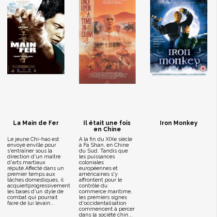
La Main de Fer
Il était une fois
Iron Monkey
en Chine
Le jeune Chi-hao est
A la fin du XIXe siècle
envoyé enville pour
à Fa Shan, en Chine
s'entraîner sous la
du Sud. Tandis que
direction d'un maître
les puissances
d'arts martiaux
coloniales
réputé.Affecté dans un
européennes et
premier temps aux
américaines s'y
tâches domestiques, il
affrontent pour le
acquiertprogressivement
contrôle du
les bases d'un style de
commerce maritime,
combat qui pourrait
les premiers signes
faire de lui levain...
d'occidentalisation
commencent à percer
dans la société chin...