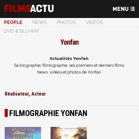
PEOPLE
NEWS
PHOTOS
VIDÉOS
DVD & BLU-RAY
Yonfan
Actualités Yonfan
.
Sa biographie, filmographie, ses premiers et derniers films.
News, vidéos et photos de Yonfan.
Réalisateur, Acteur
FILMOGRAPHIE YONFAN