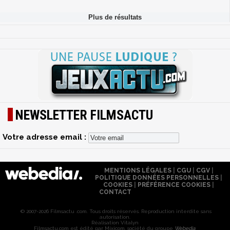
NEWSLETTER FILMSACTU
Votre adresse email :
MENTIONS LÉGALES
|
CGU
|
CGV
|
POLITIQUE DONNÉES PERSONNELLES
|
COOKIES
|
PRÉFÉRENCE COOKIES
|
CONTACT
© 2007-2026 Filmsactu .com. Tous droits réservés. Reproduction interdite sans
autorisation.
Réalisation Vitalyn
Filmsactu
.com est édité par Mixicom, société du groupe
Webedia
.