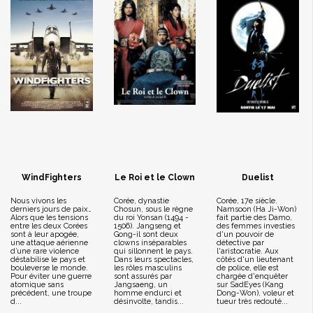
WindFighters
Le Roi et le Clown
Duelist
Nous vivons les
Corée, dynastie
Corée, 17e siècle.
derniers jours de paix…
Chosun, sous le règne
Namsoon (Ha Ji-Won)
Alors que les tensions
du roi Yonsan (1494 -
fait partie des Damo,
entre les deux Corées
1506). Jangseng et
des femmes investies
sont à leur apogée,
Gong-il sont deux
d'un pouvoir de
une attaque aérienne
clowns inséparables
détective par
d’une rare violence
qui sillonnent le pays.
l'aristocratie. Aux
déstabilise le pays et
Dans leurs spectacles,
côtés d'un lieutenant
bouleverse le monde.
les rôles masculins
de police, elle est
Pour éviter une guerre
sont assurés par
chargée d'enquêter
atomique sans
Jangsaeng, un
sur SadEyes (Kang
précédent, une troupe
homme endurci et
Dong-Won), voleur et
d...
désinvolte, tandis...
tueur très redouté...